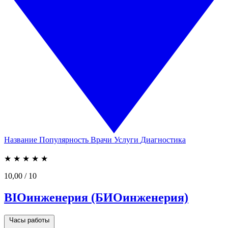
Название
Популярность
Врачи
Услуги
Диагностика
★
★
★
★
★
10,00
/ 10
BIOинженерия (БИОинженерия)
Часы работы