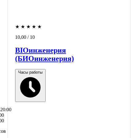
★
★
★
★
★
10,00
/ 10
BIOинженерия
(БИОинженерия)
Часы работы
–20:00
00
00
сов