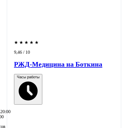
★
★
★
★
★
9,46
/ 10
РЖД-Медицина на Боткина
Часы работы
–20:00
00
сов