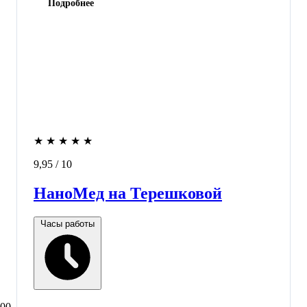
Подробнее
★
★
★
★
★
9,95
/ 10
НаноМед на Терешковой
Часы работы
:00