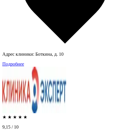
Адрес клиники:
Боткина, д. 10
Подробнее
★
★
★
★
★
9,15
/ 10