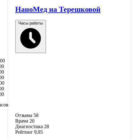
НаноМед на Терешковой
Часы работы
:00
00
00
00
00
00
00
асов
Отзывы
58
Врачи
20
Диагностика
28
Рейтинг
9,95