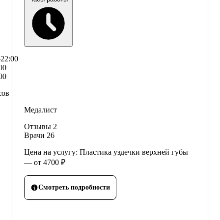
–22:00
00
00
сов
Медалист
Отзывы
2
Врачи
26
Цена на услугу: Пластика уздечки верхней губы
— от 4700 ₽
Смотреть подробности