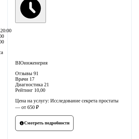
–20:00
00
00
са
BIOинженерия
Отзывы
91
Врачи
17
Диагностика
21
Рейтинг
10,00
Цена на услугу: Исследование секрета простаты
— от 650 ₽
Смотреть подробности