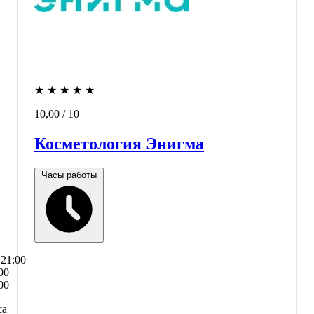
★
★
★
★
★
10,00
/ 10
Косметология Энигма
Часы работы
–21:00
00
00
са